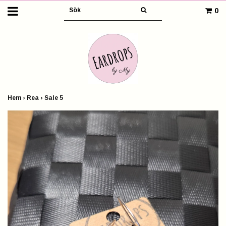
0
Hem
›
Rea
›
Sale 5